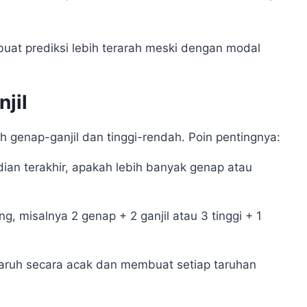
uat prediksi lebih terarah meski dengan modal
jil
h genap-ganjil dan tinggi-rendah. Poin pentingnya:
ian terakhir, apakah lebih banyak genap atau
, misalnya 2 genap + 2 ganjil atau 3 tinggi + 1
taruh secara acak dan membuat setiap taruhan