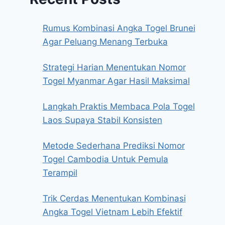
Rumus Kombinasi Angka Togel Brunei
Agar Peluang Menang Terbuka
Strategi Harian Menentukan Nomor
Togel Myanmar Agar Hasil Maksimal
Langkah Praktis Membaca Pola Togel
Laos Supaya Stabil Konsisten
Metode Sederhana Prediksi Nomor
Togel Cambodia Untuk Pemula
Terampil
Trik Cerdas Menentukan Kombinasi
Angka Togel Vietnam Lebih Efektif