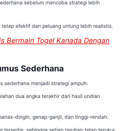
ederhana sebelum mencoba strategi lebih
tap efektif dan peluang untung lebih realistis.
is Bermain Togel Kanada Dengan
Rumus Sederhana
us sederhana menjadi strategi ampuh:
ahan dua angka terakhir dari hasil undian
panas-dingin, genap-ganjil, dan tinggi-rendah.
tersedia, sehingga setiap taruhan tetap terukur.