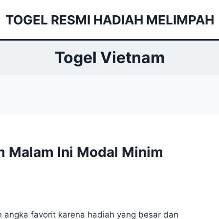
TOGEL RESMI HADIAH MELIMPAH
Togel Vietnam
am Malam Ini Modal Minim
 angka favorit karena hadiah yang besar dan