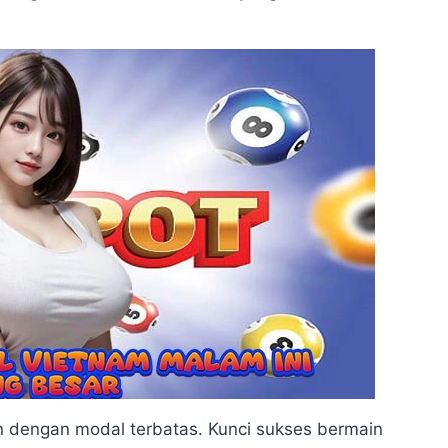
 dengan modal terbatas. Kunci sukses bermain