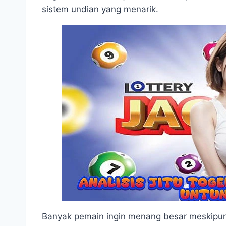
sistem undian yang menarik.
Banyak pemain ingin menang besar meskipun