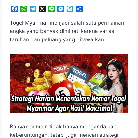
F
W
T
X
L
M
S
S
a
h
e
i
e
k
h
c
a
l
n
s
y
a
Togel Myanmar menjadi salah satu permainan
e
t
e
e
s
p
r
angka yang banyak diminati karena variasi
b
s
g
e
e
e
taruhan dan peluang yang ditawarkan.
o
A
r
n
o
p
a
g
k
p
m
e
r
Banyak pemain tidak hanya mengandalkan
keberuntungan, tetapi juga mencari strategi