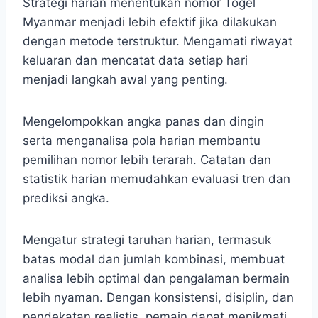
Strategi harian menentukan nomor Togel
Myanmar menjadi lebih efektif jika dilakukan
dengan metode terstruktur. Mengamati riwayat
keluaran dan mencatat data setiap hari
menjadi langkah awal yang penting.
Mengelompokkan angka panas dan dingin
serta menganalisa pola harian membantu
pemilihan nomor lebih terarah. Catatan dan
statistik harian memudahkan evaluasi tren dan
prediksi angka.
Mengatur strategi taruhan harian, termasuk
batas modal dan jumlah kombinasi, membuat
analisa lebih optimal dan pengalaman bermain
lebih nyaman. Dengan konsistensi, disiplin, dan
pendekatan realistis, pemain dapat menikmati