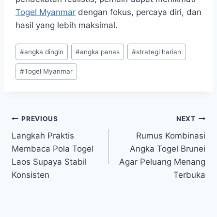
Togel Myanmar
dengan fokus, percaya diri, dan
hasil yang lebih maksimal.
Post
#
angka dingin
#
angka panas
#
strategi harian
Tags:
#
Togel Myanmar
Post
PREVIOUS
NEXT
Langkah Praktis
Rumus Kombinasi
navigation
Membaca Pola Togel
Angka Togel Brunei
Laos Supaya Stabil
Agar Peluang Menang
Konsisten
Terbuka