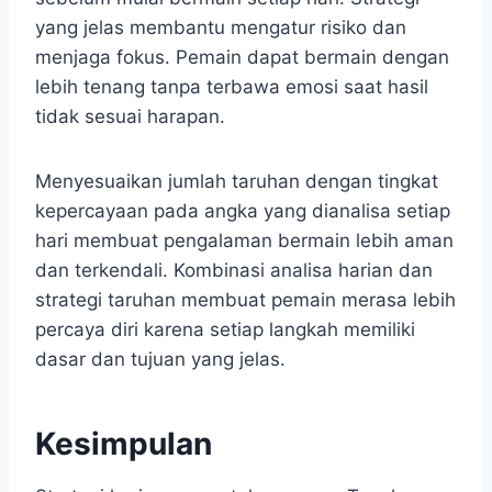
yang jelas membantu mengatur risiko dan
menjaga fokus. Pemain dapat bermain dengan
lebih tenang tanpa terbawa emosi saat hasil
tidak sesuai harapan.
Menyesuaikan jumlah taruhan dengan tingkat
kepercayaan pada angka yang dianalisa setiap
hari membuat pengalaman bermain lebih aman
dan terkendali. Kombinasi analisa harian dan
strategi taruhan membuat pemain merasa lebih
percaya diri karena setiap langkah memiliki
dasar dan tujuan yang jelas.
Kesimpulan