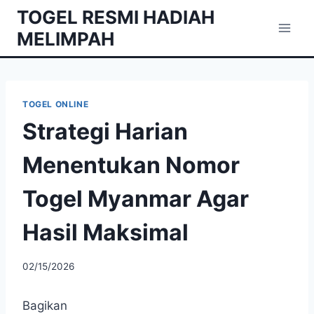
Skip
TOGEL RESMI HADIAH
to
MELIMPAH
content
TOGEL ONLINE
Strategi Harian
Menentukan Nomor
Togel Myanmar Agar
Hasil Maksimal
02/15/2026
Bagikan