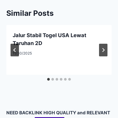
Similar Posts
Jalur Stabil Togel USA Lewat
Taruhan 2D
11/30/2025
NEED BACKLINK HIGH QUALITY and RELEVANT