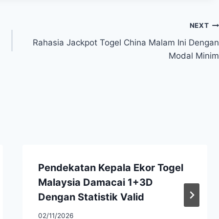
NEXT
Rahasia Jackpot Togel China Malam Ini Dengan
Modal Minim
Pendekatan Kepala Ekor Togel
Malaysia Damacai 1+3D
Dengan Statistik Valid
02/11/2026