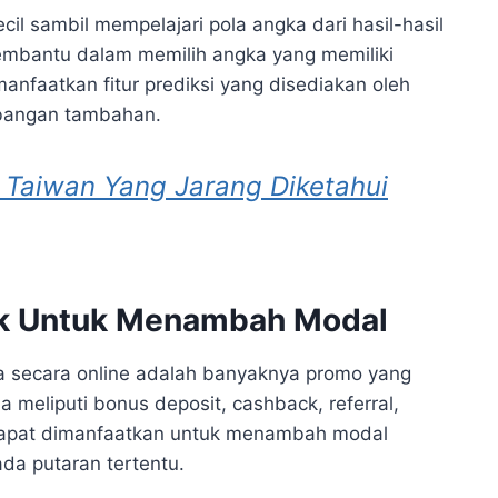
il sambil mempelajari pola angka dari hasil-hasil
membantu dalam memilih angka yang memiliki
manfaatkan fitur prediksi yang disediakan oleh
mbangan tambahan.
l Taiwan Yang Jarang Diketahui
k Untuk Menambah Modal
a secara online adalah banyaknya promo yang
 meliputi bonus deposit, cashback, referral,
 dapat dimanfaatkan untuk menambah modal
da putaran tertentu.