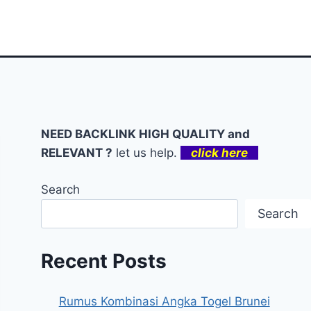
NEED BACKLINK HIGH QUALITY and
RELEVANT ?
let us help.
click here
Search
Search
Recent Posts
Rumus Kombinasi Angka Togel Brunei