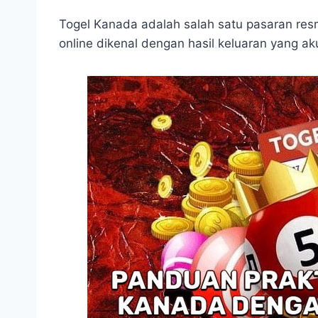
a
h
e
i
e
k
h
c
a
l
n
s
y
a
Togel Kanada adalah salah satu pasaran res
e
t
e
e
s
p
r
online dikenal dengan hasil keluaran yang ak
b
s
g
e
e
e
o
A
r
n
o
p
a
g
k
p
m
e
r