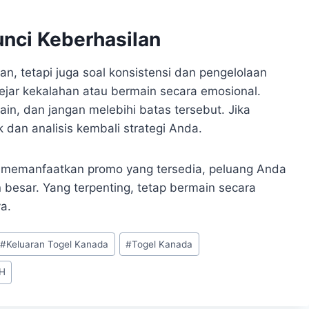
unci Keberhasilan
n, tetapi juga soal konsistensi dan pengelolaan
ejar kekalahan atau bermain secara emosional.
in, dan jangan melebihi batas tersebut. Jika
k dan analisis kembali strategi Anda.
 memanfaatkan promo yang tersedia, peluang Anda
besar. Yang terpenting, tetap bermain secara
a.
#
Keluaran Togel Kanada
#
Togel Kanada
AH