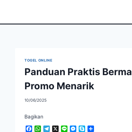
Skip
to
content
TOGEL ONLINE
Panduan Praktis Berma
Promo Menarik
10/06/2025
Bagikan
F
W
T
X
L
M
S
S