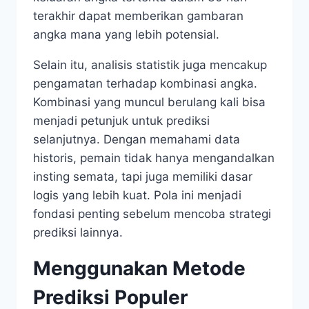
terakhir dapat memberikan gambaran
angka mana yang lebih potensial.
Selain itu, analisis statistik juga mencakup
pengamatan terhadap kombinasi angka.
Kombinasi yang muncul berulang kali bisa
menjadi petunjuk untuk prediksi
selanjutnya. Dengan memahami data
historis, pemain tidak hanya mengandalkan
insting semata, tapi juga memiliki dasar
logis yang lebih kuat. Pola ini menjadi
fondasi penting sebelum mencoba strategi
prediksi lainnya.
Menggunakan Metode
Prediksi Populer