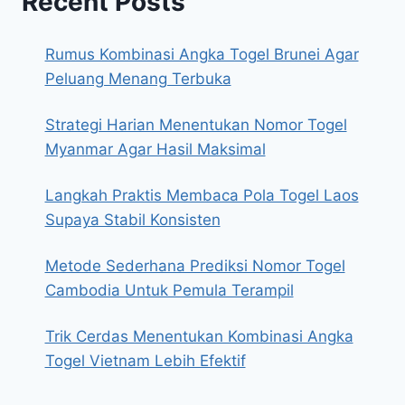
Recent Posts
Rumus Kombinasi Angka Togel Brunei Agar
Peluang Menang Terbuka
Strategi Harian Menentukan Nomor Togel
Myanmar Agar Hasil Maksimal
Langkah Praktis Membaca Pola Togel Laos
Supaya Stabil Konsisten
Metode Sederhana Prediksi Nomor Togel
Cambodia Untuk Pemula Terampil
Trik Cerdas Menentukan Kombinasi Angka
Togel Vietnam Lebih Efektif