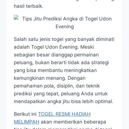
hasil terbaik.
Salah satu jenis togel yang banyak diminati
adalah Togel Udon Evening. Meski
sebagian besar dianggap permainan
peluang, bukan berarti tidak ada strategi
yang bisa membantu meningkatkan
kemungkinan menang. Dengan
pemahaman pola, disiplin, dan teknik
prediksi yang tepat, peluang Anda untuk
mendapatkan angka jitu bisa lebih optimal.
Berikut ini
TOGEL RESMI HADIAH
MELIMPAH
akan memberikan beberapa