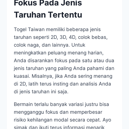
Fokus Pada Jenis
Taruhan Tertentu
Togel Taiwan memiliki beberapa jenis
taruhan seperti 2D, 3D, 4D, colok bebas,
colok naga, dan lainnya. Untuk
meningkatkan peluang menang harian,
Anda disarankan fokus pada satu atau dua
jenis taruhan yang paling Anda pahami dan
kuasai. Misalnya, jika Anda sering menang
di 2D, latih terus insting dan analisis Anda
di jenis taruhan ini saja.
Bermain terlalu banyak variasi justru bisa
mengganggu fokus dan memperbesar
risiko kehilangan modal secara cepat. Ayo
simak dan ikuti terus informasi menarik