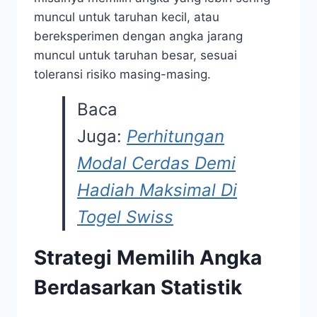
muncul untuk taruhan kecil, atau
bereksperimen dengan angka jarang
muncul untuk taruhan besar, sesuai
toleransi risiko masing-masing.
Baca
Juga:
Perhitungan
Modal Cerdas Demi
Hadiah Maksimal Di
Togel Swiss
Strategi Memilih Angka
Berdasarkan Statistik