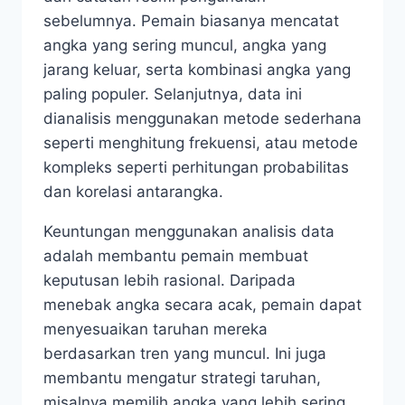
sebelumnya. Pemain biasanya mencatat
angka yang sering muncul, angka yang
jarang keluar, serta kombinasi angka yang
paling populer. Selanjutnya, data ini
dianalisis menggunakan metode sederhana
seperti menghitung frekuensi, atau metode
kompleks seperti perhitungan probabilitas
dan korelasi antarangka.
Keuntungan menggunakan analisis data
adalah membantu pemain membuat
keputusan lebih rasional. Daripada
menebak angka secara acak, pemain dapat
menyesuaikan taruhan mereka
berdasarkan tren yang muncul. Ini juga
membantu mengatur strategi taruhan,
misalnya memilih angka yang lebih sering