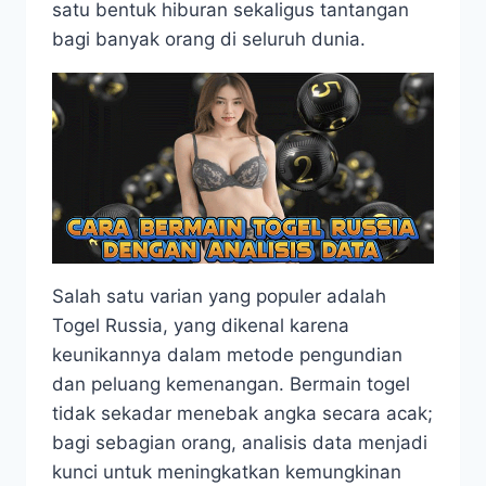
satu bentuk hiburan sekaligus tantangan
bagi banyak orang di seluruh dunia.
Salah satu varian yang populer adalah
Togel Russia, yang dikenal karena
keunikannya dalam metode pengundian
dan peluang kemenangan. Bermain togel
tidak sekadar menebak angka secara acak;
bagi sebagian orang, analisis data menjadi
kunci untuk meningkatkan kemungkinan