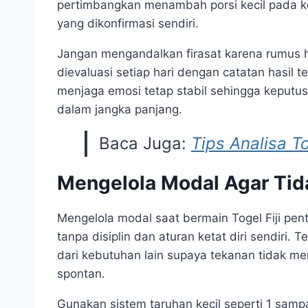
pertimbangkan menambah porsi kecil pada ko
yang dikonfirmasi sendiri.
Jangan mengandalkan firasat karena rumus ha
dievaluasi setiap hari dengan catatan hasil t
menjaga emosi tetap stabil sehingga keputu
dalam jangka panjang.
Baca Juga:
Tips Analisa To
Mengelola Modal Agar Tid
Mengelola modal saat bermain Togel Fiji pen
tanpa disiplin dan aturan ketat diri sendiri.
dari kebutuhan lain supaya tekanan tidak me
spontan.
Gunakan sistem taruhan kecil seperti 1 samp