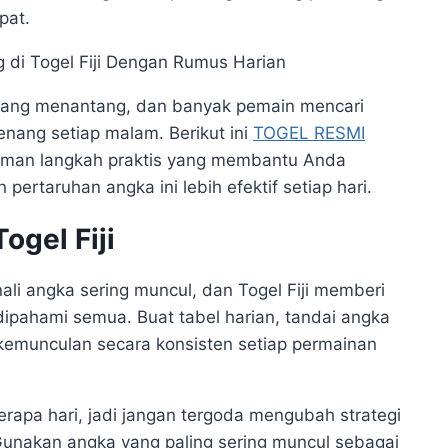
pat.
 yang menantang, dan banyak pemain mencari
nang setiap malam. Berikut ini
TOGEL RESMI
man langkah praktis yang membantu Anda
ertaruhan angka ini lebih efektif setiap hari.
gel Fiji
i angka sering muncul, dan Togel Fiji memberi
ipahami semua. Buat tabel harian, tandai angka
i kemunculan secara konsisten setiap permainan
erapa hari, jadi jangan tergoda mengubah strategi
il. Gunakan angka yang paling sering muncul sebagai