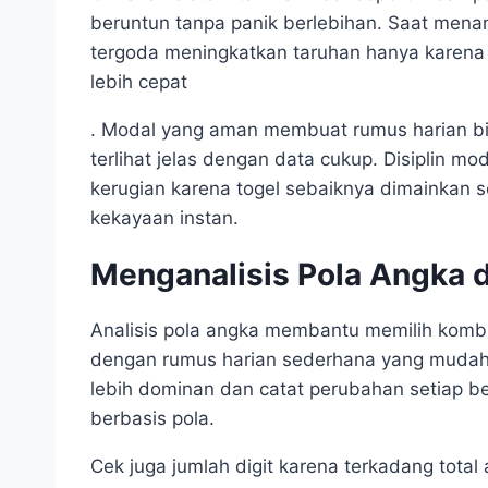
beruntun tanpa panik berlebihan. Saat men
tergoda meningkatkan taruhan hanya karena 
lebih cepat
. Modal yang aman membuat rumus harian bis
terlihat jelas dengan data cukup. Disiplin
kerugian karena togel sebaiknya dimainkan 
kekayaan instan.
Menganalisis Pola Angka 
Analisis pola angka membantu memilih kombin
dengan rumus harian sederhana yang mudah d
lebih dominan dan catat perubahan setiap 
berbasis pola.
Cek juga jumlah digit karena terkadang total