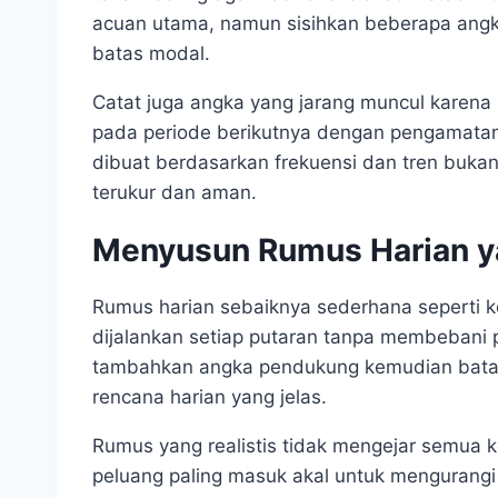
acuan utama, namun sisihkan beberapa angk
batas modal.
Catat juga angka yang jarang muncul karena
pada periode berikutnya dengan pengamatan t
dibuat berdasarkan frekuensi dan tren buk
terukur dan aman.
Menyusun Rumus Harian ya
Rumus harian sebaiknya sederhana seperti k
dijalankan setiap putaran tanpa membebani pi
tambahkan angka pendukung kemudian batasi 
rencana harian yang jelas.
Rumus yang realistis tidak mengejar semua 
peluang paling masuk akal untuk mengurangi r