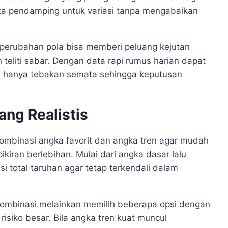
a pendamping untuk variasi tanpa mengabaikan
 perubahan pola bisa memberi peluang kejutan
eliti sabar. Dengan data rapi rumus harian dapat
an hanya tebakan semata sehingga keputusan
ng Realistis
ombinasi angka favorit dan angka tren agar mudah
kiran berlebihan. Mulai dari angka dasar lalu
total taruhan agar tetap terkendali dalam
kombinasi melainkan memilih beberapa opsi dengan
isiko besar. Bila angka tren kuat muncul