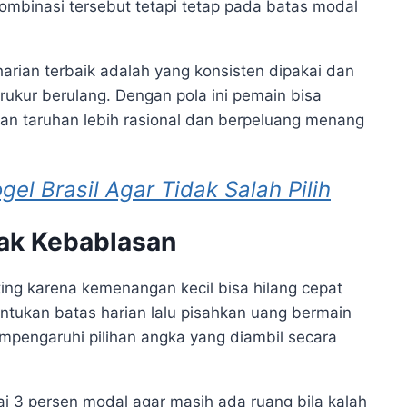
mbinasi tersebut tetapi tetap pada batas modal
rian terbaik adalah yang konsisten dipakai dan
erukur berulang. Dengan pola ini pemain bisa
san taruhan lebih rasional dan berpeluang menang
gel Brasil Agar Tidak Salah Pilih
ak Kebablasan
ting karena kemenangan kecil bisa hilang cepat
 Tentukan batas harian lalu pisahkan uang bermain
mpengaruhi pilihan angka yang diambil secara
ai 3 persen modal agar masih ada ruang bila kalah