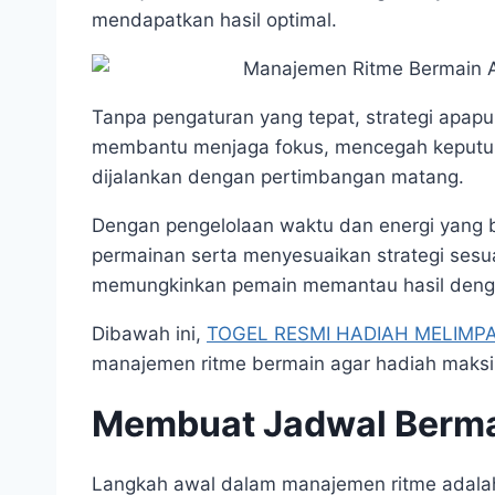
mendapatkan hasil optimal.
Tanpa pengaturan yang tepat, strategi apapun
membantu menjaga fokus, mencegah keputusa
dijalankan dengan pertimbangan matang.
Dengan pengelolaan waktu dan energi yang b
permainan serta menyesuaikan strategi sesuai k
memungkinkan pemain memantau hasil denga
Dibawah ini,
TOGEL RESMI HADIAH MELIMP
manajemen ritme bermain agar hadiah maksim
Membuat Jadwal Berma
Langkah awal dalam manajemen ritme adalah