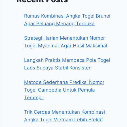
Rumus Kombinasi Angka Togel Brunei
Agar Peluang Menang Terbuka
Strategi Harian Menentukan Nomor
Togel Myanmar Agar Hasil Maksimal
Langkah Praktis Membaca Pola Togel
Laos Supaya Stabil Konsisten
Metode Sederhana Prediksi Nomor
Togel Cambodia Untuk Pemula
Terampil
Trik Cerdas Menentukan Kombinasi
Angka Togel Vietnam Lebih Efektif