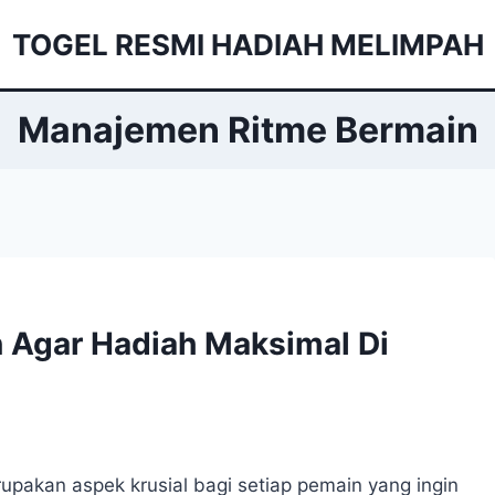
TOGEL RESMI HADIAH MELIMPAH
Manajemen Ritme Bermain
 Agar Hadiah Maksimal Di
pakan aspek krusial bagi setiap pemain yang ingin