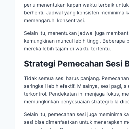
perlu menentukan kapan waktu terbaik untuk
berhenti. Jadwal yang konsisten meminimalkan
memengaruhi konsentrasi.
Selain itu, menentukan jadwal juga memban
kemungkinan muncul lebih tinggi. Beberapa 
mereka lebih tajam di waktu tertentu.
Strategi Pemecahan Sesi 
Tidak semua sesi harus panjang. Pemecahan 
seringkali lebih efektif. Misalnya, sesi pagi
terkontrol. Pendekatan ini menjaga fokus, m
memungkinkan penyesuaian strategi bila dipe
Selain itu, pemecahan sesi juga meminimalkan
sesi bisa dimanfaatkan untuk menerapkan m