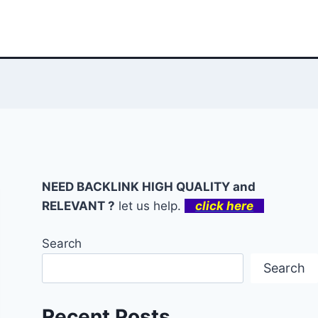
NEED BACKLINK HIGH QUALITY and
RELEVANT ?
let us help.
click here
Search
Search
Recent Posts