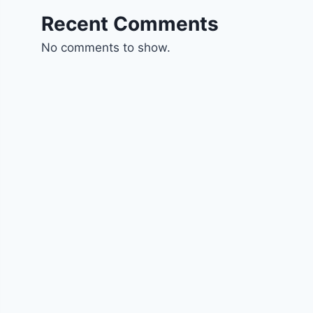
Recent Comments
No comments to show.