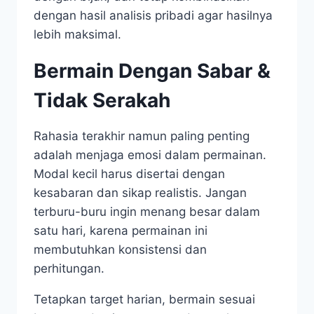
dengan hasil analisis pribadi agar hasilnya
lebih maksimal.
Bermain Dengan Sabar &
Tidak Serakah
Rahasia terakhir namun paling penting
adalah menjaga emosi dalam permainan.
Modal kecil harus disertai dengan
kesabaran dan sikap realistis. Jangan
terburu-buru ingin menang besar dalam
satu hari, karena permainan ini
membutuhkan konsistensi dan
perhitungan.
Tetapkan target harian, bermain sesuai