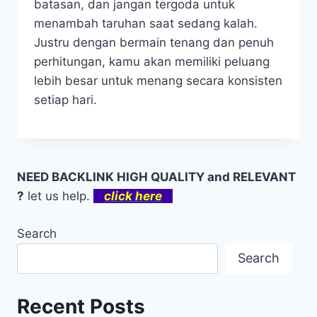
batasan, dan jangan tergoda untuk
menambah taruhan saat sedang kalah.
Justru dengan bermain tenang dan penuh
perhitungan, kamu akan memiliki peluang
lebih besar untuk menang secara konsisten
setiap hari.
NEED BACKLINK HIGH QUALITY and RELEVANT
?
let us help.
click here
Search
Search
Recent Posts