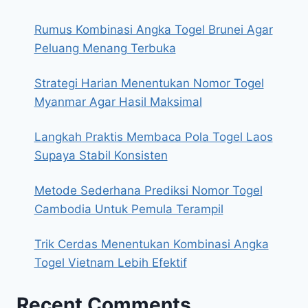
Rumus Kombinasi Angka Togel Brunei Agar
Peluang Menang Terbuka
Strategi Harian Menentukan Nomor Togel
Myanmar Agar Hasil Maksimal
Langkah Praktis Membaca Pola Togel Laos
Supaya Stabil Konsisten
Metode Sederhana Prediksi Nomor Togel
Cambodia Untuk Pemula Terampil
Trik Cerdas Menentukan Kombinasi Angka
Togel Vietnam Lebih Efektif
Recent Comments