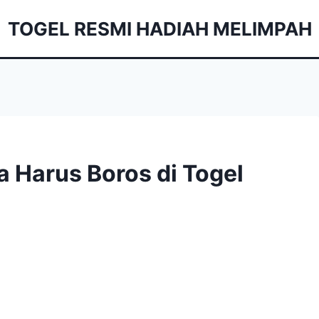
TOGEL RESMI HADIAH MELIMPAH
 Harus Boros di Togel