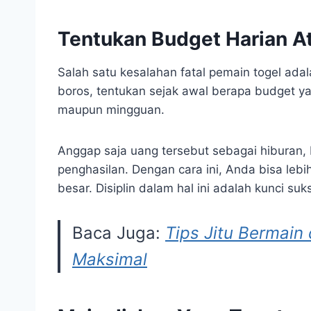
Tentukan Budget Harian A
Salah satu kesalahan fatal pemain togel ada
boros, tentukan sejak awal berapa budget ya
maupun mingguan.
Anggap saja uang tersebut sebagai hiburan,
penghasilan. Dengan cara ini, Anda bisa lebi
besar. Disiplin dalam hal ini adalah kunci su
Baca Juga:
Tips Jitu Bermain 
Maksimal