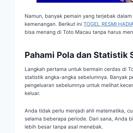
Namun, banyak pemain yang terjebak dalam 
kemenangan. Berikut ini
TOGEL RESMI HADI
bisa menang di Toto Macau tanpa harus meng
Pahami Pola dan Statistik
Langkah pertama untuk bermain cerdas di 
statistik angka-angka sebelumnya. Banyak p
pengeluaran sebelumnya untuk melihat kece
keluar.
Anda tidak perlu menjadi ahli matematika, 
selama beberapa periode. Dari sana, Anda 
lebih besar tanpa asal menebak.